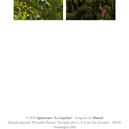
© 2026
Agriturismo "La Ciapeleta"
- designed_by
Manuel
Azienda Agricola "Peverello Patrizia" Via degli ulivi n. 9, Zona San Secondo - 18039,
Ventimiglia (IM)