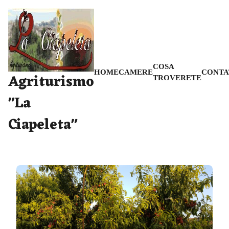
COSA
HOME
CAMERE
CONTA
Agriturismo
TROVERETE
"La
Ciapeleta"